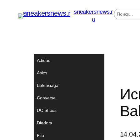
sneakersnews.r
П
о
u
и
с
к
Adidas
Asics
Balenciaga
Ис
Converse
Ba
DC Shoes
Diadora
14.04.
Fila