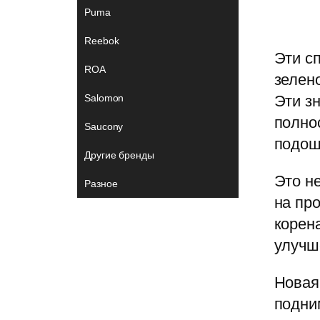
r
s
i
i
h
Puma
a
A
l
l
a
Reebok
Эти с
ROA
m
p
.
r
зелен
Salomon
Эти з
p
R
e
полно
Saucony
подош
u
Другие бренды
Это н
Разное
на пр
корен
улучш
Новая 
подни