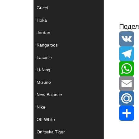
Gucci
Hoka
Подел
Jordan
Kangaroos
V
Lacoste
K
T
Li-Ning
e
W
Mizuno
New Balance
l
h
E
Nike
e
a
m
M
Off-White
g
t
a
a
S
Onitsuka Tiger