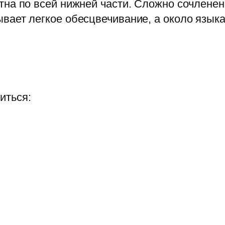
ятна по всей нижней части. Сложно сочлене
ывает легкое обесцвечивание, а около языка
иться: