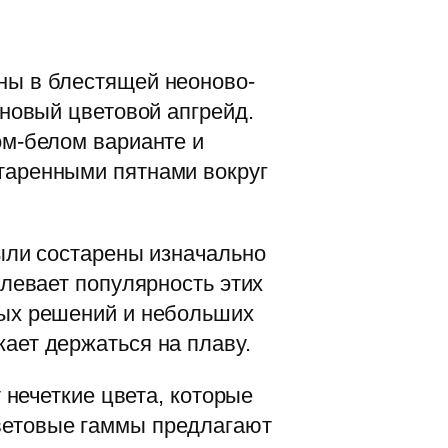
ны в блестящей неоново-
 новый цветовой апгрейд.
ом-белом варианте и
таренными пятнами вокруг
были состарены изначально
длевает популярность этих
вых решений и небольших
ает держаться на плаву.
т нечеткие цвета, которые
ветовые гаммы предлагают