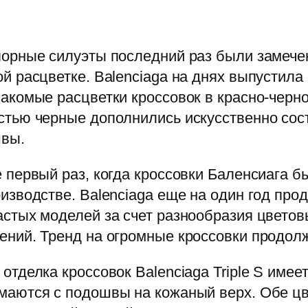
порные силуэты последний раз были замече
ой расцветке. Balenciaga на днях выпустила
накомые расцветки кроссовок в красно-черн
стью черные дополнились искусственно сос
вы.
е первый раз, когда кроссовки Баленсиага 
оизводстве. Balenciaga еще на один год про
астых моделей за счет разнообразия цвето
ений. Тренд на огромные кроссовки продолж
отделка кроссовок Balenciaga Triple S имее
маются с подошвы на кожаный верх. Обе ц